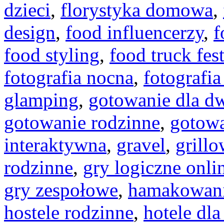
dzieci
,
florystyka domowa
,
design
,
food influencerzy
,
f
food styling
,
food truck fest
fotografia nocna
,
fotografi
glamping
,
gotowanie dla d
gotowanie rodzinne
,
gotowa
interaktywna
,
gravel
,
grill
rodzinne
,
gry logiczne onli
gry zespołowe
,
hamakowan
hostele rodzinne
,
hotele dla