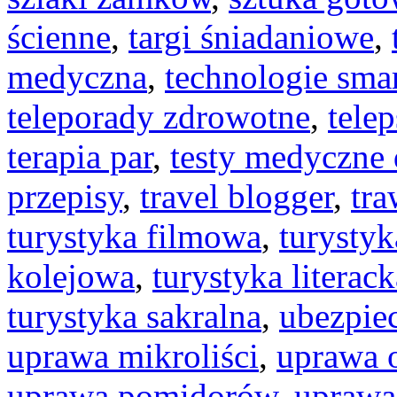
ścienne
,
targi śniadaniowe
,
medyczna
,
technologie sma
teleporady zdrowotne
,
tele
terapia par
,
testy medyczn
przepisy
,
travel blogger
,
tra
turystyka filmowa
,
turystyk
kolejowa
,
turystyka literack
turystyka sakralna
,
ubezpie
uprawa mikroliści
,
uprawa 
uprawa pomidorów
,
uprawa