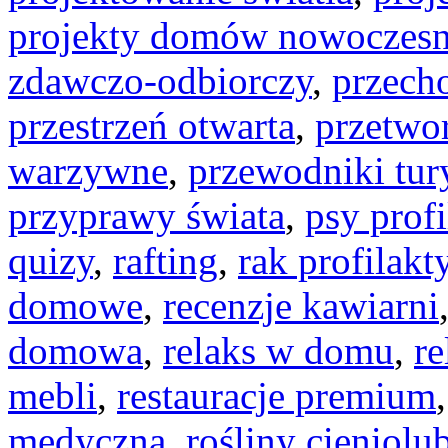
projekty domów nowoczes
zdawczo-odbiorczy
,
przech
przestrzeń otwarta
,
przetwo
warzywne
,
przewodniki tur
przyprawy świata
,
psy prof
quizy
,
rafting
,
rak profilakt
domowe
,
recenzje kawiarni
domowa
,
relaks w domu
,
re
mebli
,
restauracje premium
medyczna
,
rośliny cieniolu