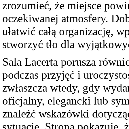
zrozumieć, że miejsce pow
oczekiwanej atmosfery. Dob
ułatwić całą organizację, w
stworzyć tło dla wyjątkow
Sala Lacerta porusza równi
podczas przyjęć i uroczysto
zwłaszcza wtedy, gdy wydar
oficjalny, elegancki lub sy
znaleźć wskazówki dotycząc
sytuacje. Strona pokazuje, ż