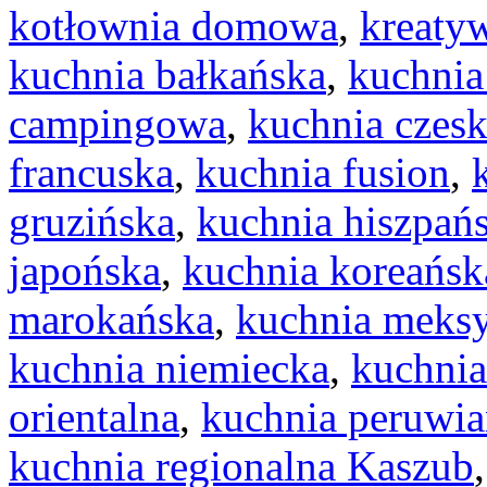
kotłownia domowa
,
kreaty
kuchnia bałkańska
,
kuchnia
campingowa
,
kuchnia czes
francuska
,
kuchnia fusion
,
gruzińska
,
kuchnia hiszpań
japońska
,
kuchnia koreańsk
marokańska
,
kuchnia meks
kuchnia niemiecka
,
kuchnia
orientalna
,
kuchnia peruwia
kuchnia regionalna Kaszub