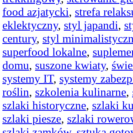
food azjatycki
,
strefa relaks
eklektyczny
,
styl japandi
,
s
century
,
styl minimalistycz
superfood lokalne
,
suplemen
domu
,
suszone kwiaty
,
świe
systemy IT
,
systemy zabez
roślin
,
szkolenia kulinarne
,
szlaki historyczne
,
szlaki k
szlaki piesze
,
szlaki rowero
szlaki zamków
,
sztuka goto