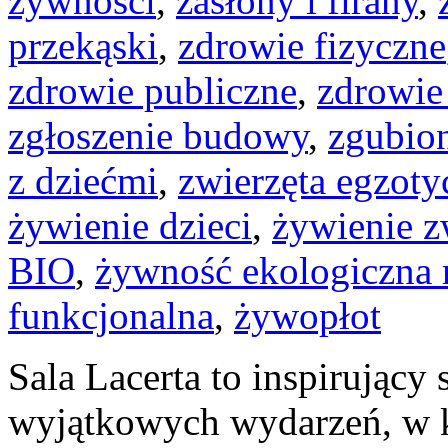
żywności
,
zasłony i firany
,
przekąski
,
zdrowie fizyczne
zdrowie publiczne
,
zdrowie
zgłoszenie budowy
,
zgubio
z dziećmi
,
zwierzęta egzoty
żywienie dzieci
,
żywienie 
BIO
,
żywność ekologiczna 
funkcjonalna
,
żywopłot
Sala Lacerta to inspirujący
wyjątkowych wydarzeń, w k