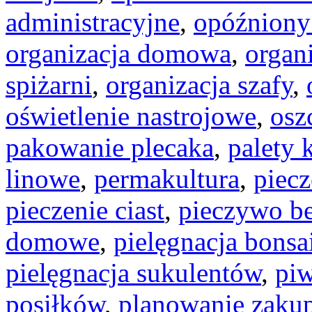
administracyjne
,
opóźniony 
organizacja domowa
,
organ
spiżarni
,
organizacja szafy
,
oświetlenie nastrojowe
,
osz
pakowanie plecaka
,
palety 
linowe
,
permakultura
,
piecz
pieczenie ciast
,
pieczywo b
domowe
,
pielęgnacja bonsa
pielęgnacja sukulentów
,
piw
posiłków
,
planowanie zaku