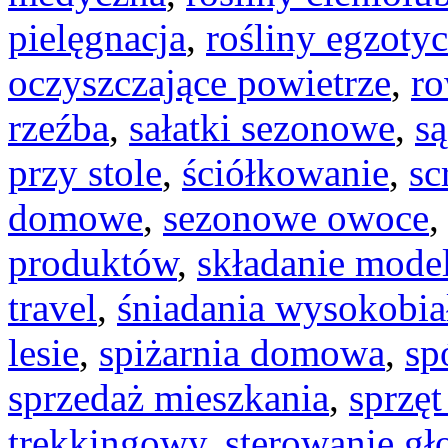
pielęgnacja
,
rośliny egzoty
oczyszczające powietrze
,
ro
rzeźba
,
sałatki sezonowe
,
są
przy stole
,
ściółkowanie
,
sc
domowe
,
sezonowe owoce
produktów
,
składanie model
travel
,
śniadania wysokobi
lesie
,
spiżarnia domowa
,
sp
sprzedaż mieszkania
,
sprzę
trekkingowy
,
sterowanie g