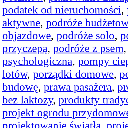
podatek od nieruchomości
,
aktywne
,
podróże budżeto
objazdowe
,
podróże solo
,
p
przyczepą
,
podróże z psem
psychologiczna
,
pompy cie
lotów
,
porządki domowe
,
p
budowę
,
prawa pasażera
,
pr
bez laktozy
,
produkty trady
projekt ogrodu przydomow
projektowanie światła
,
proj