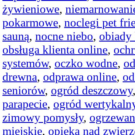
żywieniowe
,
niemarnowanie
pokarmowe
,
noclegi pet fri
sauną
,
nocne niebo
,
obiady
obsługa klienta online
,
och
systemów
,
oczko wodne
,
od
drewna
,
odprawa online
,
od
seniorów
,
ogród deszczowy
parapecie
,
ogród wertykaln
zimowy pomysły
,
ogrzewan
miejskie
,
opieka nad zwie