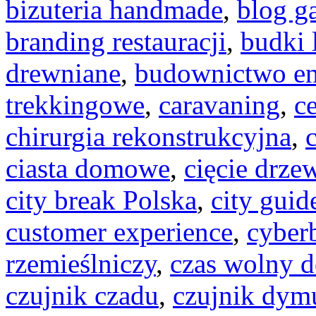
bizuteria handmade
,
blog g
branding restauracji
,
budki 
drewniane
,
budownictwo en
trekkingowe
,
caravaning
,
c
chirurgia rekonstrukcyjna
,
ciasta domowe
,
cięcie drze
city break Polska
,
city guid
customer experience
,
cyber
rzemieślniczy
,
czas wolny d
czujnik czadu
,
czujnik dym