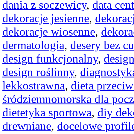
dania z soczewicy
,
data cent
dekoracje jesienne
,
dekoracj
dekoracje wiosenne
,
dekora
dermatologia
,
desery bez c
design funkcjonalny
,
desig
design roślinny
,
diagnostyk
lekkostrawna
,
dieta przeci
śródziemnomorska dla pocz
dietetyka sportowa
,
diy dek
drewniane
,
docelowe profil