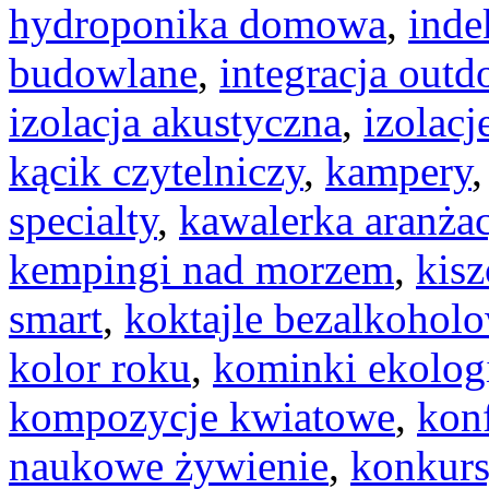
hydroponika domowa
,
inde
budowlane
,
integracja outd
izolacja akustyczna
,
izolacj
kącik czytelniczy
,
kampery
specialty
,
kawalerka aranżac
kempingi nad morzem
,
kis
smart
,
koktajle bezalkohol
kolor roku
,
kominki ekolog
kompozycje kwiatowe
,
konf
naukowe żywienie
,
konkurs