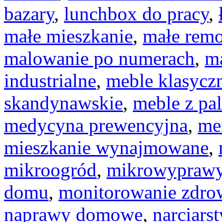
bazary
,
lunchbox do pracy
,
małe mieszkanie
,
małe remo
malowanie po numerach
,
m
industrialne
,
meble klasycz
skandynawskie
,
meble z pal
medycyna prewencyjna
,
men
mieszkanie wynajmowane
,
mikroogród
,
mikrowypraw
domu
,
monitorowanie zdr
naprawy domowe
,
narciars