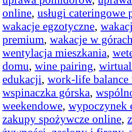
online
,
usługi cateringowe
wakacje egzotyczne
,
wakac
premium
,
wakacje w górac
wentylacja mieszkania
,
wet
domu
,
wine pairing
,
wirtual
edukacji
,
work-life balanc
wspinaczka górska
,
wspóln
weekendowe
,
wypoczynek 
zakupy spożywcze online
,