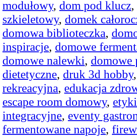
modułowy
,
dom pod klucz
szkieletowy
,
domek całoroc
domowa biblioteczka
,
domo
inspiracje
,
domowe ferment
domowe nalewki
,
domowe p
dietetyczne
,
druk 3d hobby
rekreacyjna
,
edukacja zdro
escape room domowy
,
etyk
integracyjne
,
eventy gastro
fermentowane napoje
,
firew