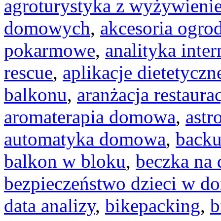
agroturystyka z wyżywieni
domowych
,
akcesoria ogro
pokarmowe
,
analityka inte
rescue
,
aplikacje dietetyczn
balkonu
,
aranżacja restaurac
aromaterapia domowa
,
astr
automatyka domowa
,
backu
balkon w bloku
,
beczka na
bezpieczeństwo dzieci w d
data analizy
,
bikepacking
,
b