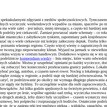
ą i spektakularnymi zdjęciami z mediów społecznościowych. Tymczasem 
kalnych wycieczek: weekendowych wypadów za miasto, spacerów po mn
a wiele zalet – jest tańszy, mniej stresujący, a często też bardziej a
podróży jest ciekawość. Zamiast powtarzać utarte schematy – co roku t
e. Małe miasteczko z zabytkowym rynkiem, zapomniany park krajobrazow
ć się o wiele ciekawsze niż kolejny zatłoczony deptak. Trzeba tylko
mu poznaniu własnego regionu. Często więcej wiemy o zagranicznych m
które tworzą jego niepowtarzalny klimat. Wyjazd na jarmark w niewielki
olejna wizyta w centrum handlowym. Dodatkowo wspiera się w ten spo
 podróżnicze
kompendium wiedzy
– lista miejsc, które warto odwiedz
 szlaków. Można je uzupełniać opiniami po każdej wycieczce, dodawa
o się zobaczyć bez konieczności przekraczania granicy państwa. Lokal
rać pociąg, autobus, a czasem nawet rower. Nocleg u lokalnego gospo
niądze zostają w regionie, a podróż staje się bardziej zrównoważona.
ważyć, że podróżowanie po okolicy nie wymaga długiego planowania an
zcze nigdy nie byliśmy. To szczególnie ważne dla osób zapracowanych, 
bowiązków. Już kilka godzin spędzonych na świeżym powietrzu, z dala
ny spacer po lesie, wspólne ognisko nad rzeką, wycieczka rowerowa p
a drogich atrakcji, żeby dzieci były szczęśliwe – czasem wystarczy mo
rozmowę, bez pośpiechu i rozpraszających bodźców. Ostatecznie podró
je się, że w zasięgu ręki jest mnóstwo piękna – widoków, zapachów, s