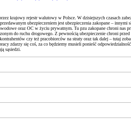
zez krajowy rejestr walutowy w Polsce. W dzisiejszych czasach zabe
przedawanym ubezpieczeniem jest ubezpieczenia zakopane – innymi s
wodowe oraz OC w życiu prywatnym. Tu pzu zakopane chroni nas prz
zonym do ruchu drogowego. Z pewnością ubezpieczenie chroni przed
kontrahentów czy też pracobiorców na straty oraz tak dalej – tutaj zob
acy zdarzy się coś, za co będziemy musieli ponieść odpowiedzialnoś
ją sąsiedzi.