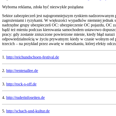
Wyborna reklama, zdoła być niezwykle pożądana
Sektor zabezpieczeń jest najogromniejszym rynkiem nadzorowanym pr
zagrożeniami i ryzykami. W większości wypadków niemniej jednak s
nadrzędne grupy ubezpieczeń OC: ubezpieczenie OC pojazdu, OC za
bądź też mieniu podczas kierowania samochodem ustawowo dopuszc
pracy: gdy zostanie zniszczone powierzone mienie, kiedy błąd narazi 
odpowiedzialnością w życiu prywatnym: kiedy w czasie wolnym od pr
trzecich – na przykład przez awarię w mieszkaniu, której efekty odczu
1.
http://reichundschoen-festival.de
2.
http://rentenallee.de
3.
http://rock-s-off.de
4.
http://ruderinfoseiten.de
5.
http://schach-und-kultur.de