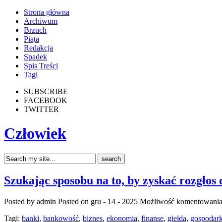
Strona główna
Archiwum
Brzuch
Piąta
Redakcja
Spadek
Spis Treści
Tagi
SUBSCRIBE
FACEBOOK
TWITTER
Człowiek
Szukając sposobu na to, by zyskać rozgłos d
Posted by admin
Posted on gru - 14 - 2025
Możliwość komentowani
Tagi:
banki
,
bankowość
,
biznes
,
ekonomia
,
finanse
,
giełda
,
gospodar