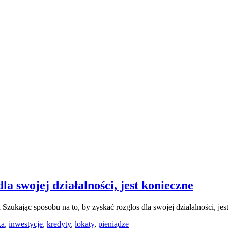
la swojej działalności, jest konieczne
a
Szukając sposobu na to, by zyskać rozgłos dla swojej działalności, jes
ka
,
inwestycje
,
kredyty
,
lokaty
,
pieniądze