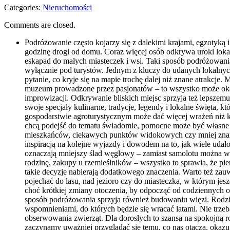
Categories:
Nieruchomości
Comments are closed.
Podróżowanie często kojarzy się z dalekimi krajami, egzotyk
godzinę drogi od domu. Coraz więcej osób odkrywa uroki lo
eskapad do małych miasteczek i wsi. Taki sposób podróżowania m
wyłącznie pod turystów. Jednym z kluczy do udanych lokalnych 
pytanie, co kryje się na mapie trochę dalej niż znane atrakcj
muzeum prowadzone przez pasjonatów – to wszystko może okaza
improwizacji. Odkrywanie bliskich miejsc sprzyja też lepsze
swoje specjały kulinarne, tradycje, legendy i lokalne święta, 
gospodarstwie agroturystycznym może dać więcej wrażeń niż k
chcą podejść do tematu świadomie, pomocne może być własne
mieszkańców, ciekawych punktów widokowych czy mniej znanych
inspiracją na kolejne wyjazdy i dowodem na to, jak wiele udał
oznaczają mniejszy ślad węglowy – zamiast samolotu można wyb
rodzinę, zakupy u rzemieślników – wszystko to sprawia, że pie
takie decyzje nabierają dodatkowego znaczenia. Warto też zau
pojechać do lasu, nad jezioro czy do miasteczka, w którym jes
choć krótkiej zmiany otoczenia, by odpocząć od codziennych o
sposób podróżowania sprzyja również budowaniu więzi. Rodzin
wspomnieniami, do których będzie się wracać latami. Nie trzeb
obserwowania zwierząt. Dla dorosłych to szansa na spokojną 
zaczynamy uważniej przyglądać się temu, co nas otacza, okazu