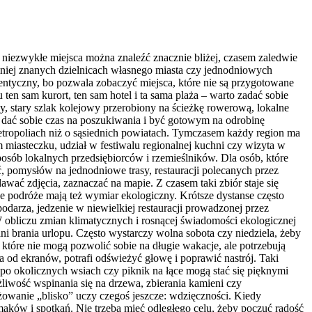
niezwykłe miejsca można znaleźć znacznie bliżej, czasem zaledwie
iej znanych dzielnicach własnego miasta czy jednodniowych
utentyczny, bo pozwala zobaczyć miejsca, które nie są przygotowane
en sam kurort, ten sam hotel i ta sama plaża – warto zadać sobie
y, stary szlak kolejowy przerobiony na ścieżkę rowerową, lokalne
 dać sobie czas na poszukiwania i być gotowym na odrobinę
etropoliach niż o sąsiednich powiatach. Tymczasem każdy region ma
m miasteczku, udział w festiwalu regionalnej kuchni czy wizyta w
sób lokalnych przedsiębiorców i rzemieślników. Dla osób, które
ić, pomysłów na jednodniowe trasy, restauracji polecanych przez
ć zdjęcia, zaznaczać na mapie. Z czasem taki zbiór staje się
ne podróże mają też wymiar ekologiczny. Krótsze dystanse często
darza, jedzenie w niewielkiej restauracji prowadzonej przez
 W obliczu zmian klimatycznych i rosnącej świadomości ekologicznej
i brania urlopu. Często wystarczy wolna sobota czy niedziela, żeby
które nie mogą pozwolić sobie na długie wakacje, ale potrzebują
 od ekranów, potrafi odświeżyć głowę i poprawić nastrój. Taki
o okolicznych wsiach czy piknik na łące mogą stać się pięknymi
żliwość wspinania się na drzewa, zbierania kamieni czy
żowanie „blisko” uczy czegoś jeszcze: wdzięczności. Kiedy
maków i spotkań. Nie trzeba mieć odległego celu, żeby poczuć radość