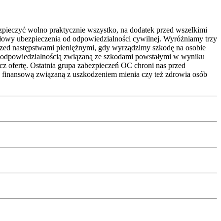
zpieczyć wolno praktycznie wszystko, na dodatek przed wszelkimi
łowy ubezpieczenia od odpowiedzialności cywilnej. Wyróżniamy trzy
ed następstwami pieniężnymi, gdy wyrządzimy szkodę na osobie
 odpowiedzialnością związaną ze szkodami powstałymi w wyniku
acz ofertę. Ostatnia grupa zabezpieczeń OC chroni nas przed
ć finansową związaną z uszkodzeniem mienia czy też zdrowia osób