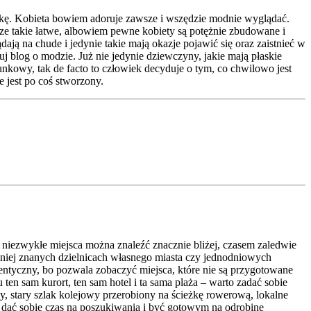
nkę. Kobieta bowiem adoruje zawsze i wszędzie modnie wyglądać.
sze takie łatwe, albowiem pewne kobiety są potężnie zbudowane i
dają na chude i jedynie takie mają okazje pojawić się oraz zaistnieć w
j blog o modzie. Już nie jedynie dziewczyny, jakie mają płaskie
nkowy, tak de facto to człowiek decyduje o tym, co chwilowo jest
e jest po coś stworzony.
niezwykłe miejsca można znaleźć znacznie bliżej, czasem zaledwie
iej znanych dzielnicach własnego miasta czy jednodniowych
utentyczny, bo pozwala zobaczyć miejsca, które nie są przygotowane
en sam kurort, ten sam hotel i ta sama plaża – warto zadać sobie
y, stary szlak kolejowy przerobiony na ścieżkę rowerową, lokalne
 dać sobie czas na poszukiwania i być gotowym na odrobinę