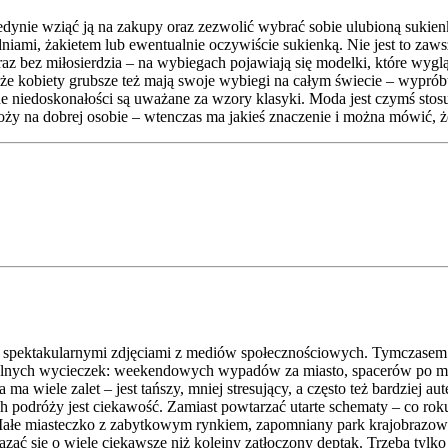
edynie wziąć ją na zakupy oraz zezwolić wybrać sobie ulubioną sukie
niami, żakietem lub ewentualnie oczywiście sukienką. Nie jest to zaw
raz bez miłosierdzia – na wybiegach pojawiają się modelki, które wyglą
 że kobiety grubsze też mają swoje wybiegi na całym świecie – wypróbu
ne niedoskonałości są uważane za wzory klasyki. Moda jest czymś stosu
ałoży na dobrej osobie – wtenczas ma jakieś znaczenie i można mówić, ż
ą i spektakularnymi zdjęciami z mediów społecznościowych. Tymczasem 
kalnych wycieczek: weekendowych wypadów za miasto, spacerów po mn
a wiele zalet – jest tańszy, mniej stresujący, a często też bardziej a
podróży jest ciekawość. Zamiast powtarzać utarte schematy – co roku t
e. Małe miasteczko z zabytkowym rynkiem, zapomniany park krajobrazow
ć się o wiele ciekawsze niż kolejny zatłoczony deptak. Trzeba tylko