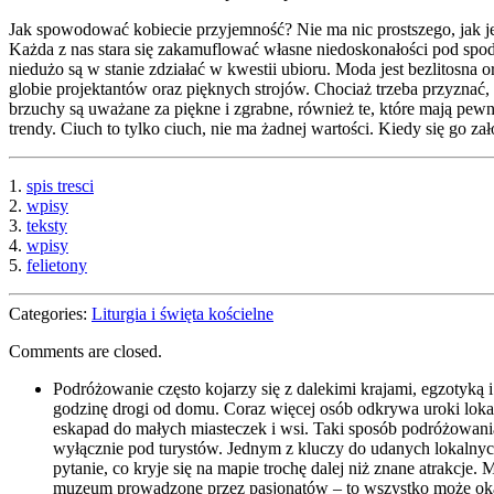
Jak spowodować kobiecie przyjemność? Nie ma nic prostszego, jak j
Każda z nas stara się zakamuflować własne niedoskonałości pod spod
niedużo są w stanie zdziałać w kwestii ubioru. Moda jest bezlitosna o
globie projektantów oraz pięknych strojów. Chociaż trzeba przyznać,
brzuchy są uważane za piękne i zgrabne, również te, które mają pew
trendy. Ciuch to tylko ciuch, nie ma żadnej wartości. Kiedy się go z
1.
spis tresci
2.
wpisy
3.
teksty
4.
wpisy
5.
felietony
Categories:
Liturgia i święta kościelne
Comments are closed.
Podróżowanie często kojarzy się z dalekimi krajami, egzotyk
godzinę drogi od domu. Coraz więcej osób odkrywa uroki lo
eskapad do małych miasteczek i wsi. Taki sposób podróżowania m
wyłącznie pod turystów. Jednym z kluczy do udanych lokalnych 
pytanie, co kryje się na mapie trochę dalej niż znane atrakcj
muzeum prowadzone przez pasjonatów – to wszystko może okaza