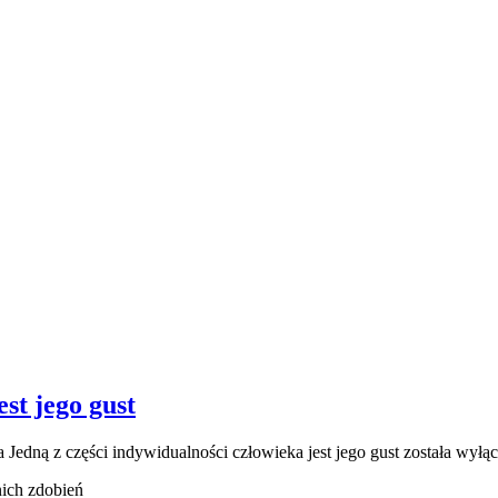
st jego gust
ia
Jedną z części indywidualności człowieka jest jego gust
została wyłą
nich zdobień