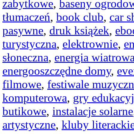
zabytkowe
,
baseny ogrodo
tłumaczeń
,
book club
,
car s
pasywne
,
druk książek
,
ebo
turystyczna
,
elektrownie
,
en
słoneczna
,
energia wiatrow
energooszczędne domy
,
eve
filmowe
,
festiwale muzycz
komputerowa
,
gry edukacyj
butikowe
,
instalacje solarne
artystyczne
,
kluby literacki