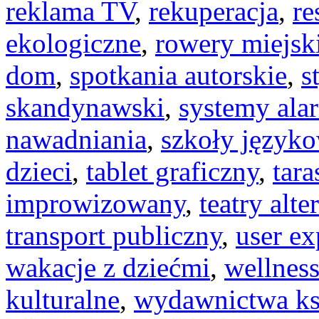
reklama TV
,
rekuperacja
,
re
ekologiczne
,
rowery miejsk
dom
,
spotkania autorskie
,
s
skandynawski
,
systemy al
nawadniania
,
szkoły język
dzieci
,
tablet graficzny
,
tar
improwizowany
,
teatry alt
transport publiczny
,
user ex
wakacje z dziećmi
,
wellness
kulturalne
,
wydawnictwa k