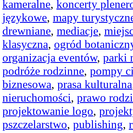
kameralne
,
koncerty plene
językowe
,
mapy turystyczn
drewniane
,
mediacje
,
miejs
klasyczna
,
ogród botaniczn
organizacja eventów
,
parki
podróże rodzinne
,
pompy ci
biznesowa
,
prasa kulturalna
nieruchomości
,
prawo rodz
projektowanie logo
,
projek
pszczelarstwo
,
publishing
,