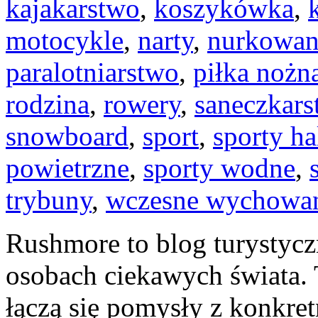
kajakarstwo
,
koszykówka
,
motocykle
,
narty
,
nurkowan
paralotniarstwo
,
piłka nożn
rodzina
,
rowery
,
saneczkar
snowboard
,
sport
,
sporty h
powietrzne
,
sporty wodne
,
trybuny
,
wczesne wychowa
Rushmore to blog turystycz
osobach ciekawych świata. 
łączą się pomysły z konkret